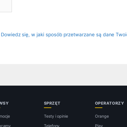
.
Dowiedz się, w jaki sposób przetwarzane są dane Twoi
WSY
SPRZĘT
OPERATORZY
mocje
Testy i opinie
Orange
ecamy
Telefony
Play