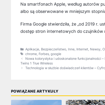
Na smartfonach Apple, według autorów publ
albo są obserwowane w mniejszym stopni
Firma Google stwierdziła, że „
od 2019 r. u
dostęp stron internetowych do czujników 
Kategorie
Aplikacje
,
Bezpieczeństwo
,
Inne
,
Internet
,
Newsy
,
O
Tagi
chrome
,
Forbes
,
google
Nowa kolorystyka i udoskonalone funkcjonalności 
Twins 1 True Wireless
Technologia w służbie doświadczeń klientów – Cyfr
POWIĄZANE ARTYKUŁY