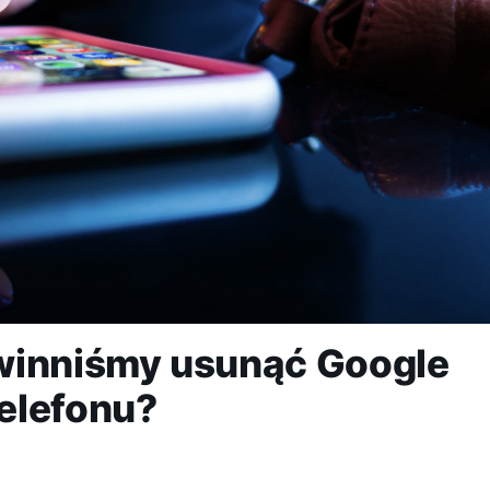
winniśmy usunąć Google
elefonu?