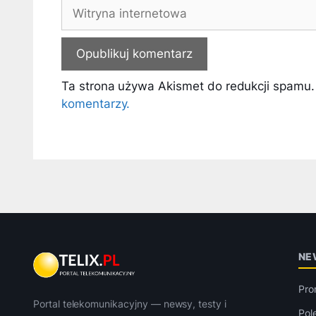
Witryna
internetowa
Ta strona używa Akismet do redukcji spamu
komentarzy.
NE
Pro
Portal telekomunikacyjny — newsy, testy i
Pol