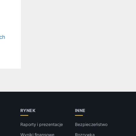
ch
RYNEK
INNE
Raporty i prezentacje
Bezpieczeństwo
Wyniki finansowe
Rozrywka