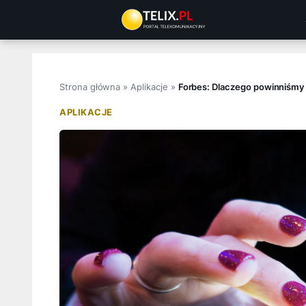
Przejdź
do
treści
Strona główna
»
Aplikacje
»
Forbes: Dlaczego powinniśmy
APLIKACJE