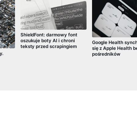
ShieldFont: darmowy font
oszukuje boty AI i chroni
Google Health synch
teksty przed scrapingiem
się z Apple Health b
y.
pośredników