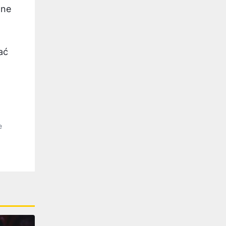
ane
ać
e