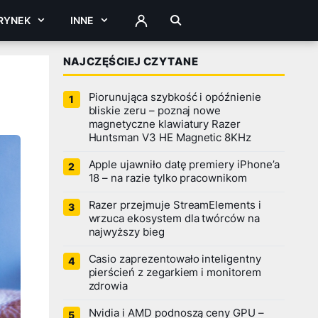
RYNEK
INNE
ZALOGUJ
NAJCZĘŚCIEJ CZYTANE
Piorunująca szybkość i opóźnienie
bliskie zeru – poznaj nowe
magnetyczne klawiatury Razer
Huntsman V3 HE Magnetic 8KHz
Apple ujawniło datę premiery iPhone’a
18 – na razie tylko pracownikom
Razer przejmuje StreamElements i
wrzuca ekosystem dla twórców na
najwyższy bieg
Casio zaprezentowało inteligentny
pierścień z zegarkiem i monitorem
zdrowia
Nvidia i AMD podnoszą ceny GPU –