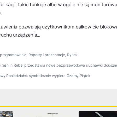
ikacji, takie funkcje albo w ogóle nie są monitorow
u.
stawienia pozwalają użytkownikom całkowicie blokow
ruchu urządzenia
„.
programowanie
,
Raporty i prezentacje
,
Rynek
– Fresh ‘n Rebel przedstawia nowe bezprzewodowe słuchawki douszn
owy Poniedziałek symbolicznie wypiera Czarny Piątek