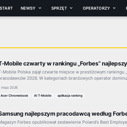
START
NEWSY
SPRZĘT
OPERATORZY
T-Mobile czwarty w rankingu „Forbes” najleps
T-Mobile Polska zajął czwarte miejsce w prestiżowym rankingu „
pracodawców 2026. W kategoriach branżowych operator dominuj
7 maja 2026
Acer Chromebook
AI T-Mobile
aplikacja ranking
Samsung najlepszym pracodawcą według Forb
Magazyn Forbes opublikował zestawienie Poland’s Best Employe