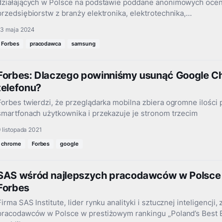
działających w Polsce na podstawie poddane anonimowych oce
przedsiębiorstw z branży elektronika, elektrotechnika,…
13 maja 2024
Forbes
pracodawca
samsung
Forbes: Dlaczego powinniśmy usunąć Google C
telefonu?
Forbes twierdzi, że przeglądarka mobilna zbiera ogromne ilości 
smartfonach użytkownika i przekazuje je stronom trzecim
 listopada 2021
chrome
Forbes
google
SAS wśród najlepszych pracodawców w Polsc
Forbes
Firma SAS Institute, lider rynku analityki i sztucznej inteligencji,
pracodawców w Polsce w prestiżowym rankingu „Poland’s Best 