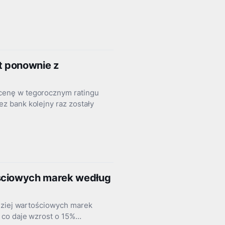
t ponownie z
cenę w tegorocznym ratingu
z bank kolejny raz zostały
ościowych marek według
rdziej wartościowych marek
 co daje wzrost o 15%…