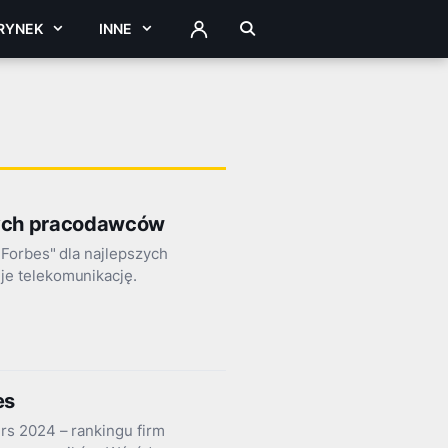
RYNEK
INNE
ZALOGUJ
zych pracodawców
Forbes" dla najlepszych
e telekomunikację.
es
rs 2024 – rankingu firm