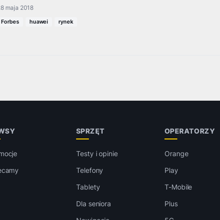
28 maja 2018
Forbes
huawei
rynek
WSY
SPRZĘT
OPERATORZY
mocje
Testy i opinie
Orange
ecamy
Telefony
Play
Tablety
T-Mobile
Dla seniora
Plus