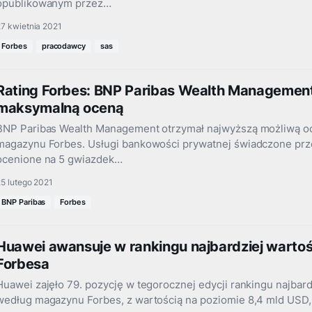
opublikowanym przez…
7 kwietnia 2021
Forbes
pracodawcy
sas
Rating Forbes: BNP Paribas Wealth Managemen
maksymalną oceną
BNP Paribas Wealth Management otrzymał najwyższą możliwą o
magazynu Forbes. Usługi bankowości prywatnej świadczone prze
ocenione na 5 gwiazdek…
5 lutego 2021
BNP Paribas
Forbes
Huawei awansuje w rankingu najbardziej wart
Forbesa
Huawei zajęło 79. pozycję w tegorocznej edycji rankingu najba
według magazynu Forbes, z wartością na poziomie 8,4 mld USD,