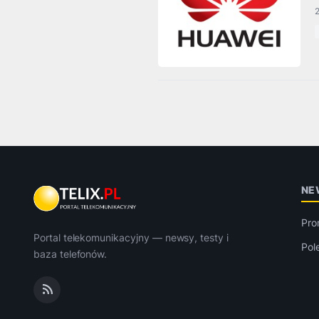
NE
Pro
Portal telekomunikacyjny — newsy, testy i
Pol
baza telefonów.