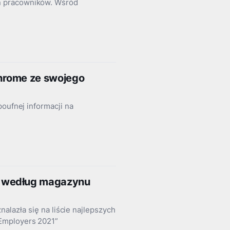
n pracowników. Wśród
hrome ze swojego
poufnej informacji na
e według magazynu
 znalazła się na liście najlepszych
Employers 2021”