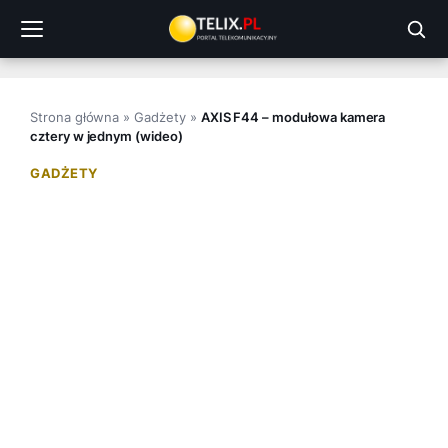
Przejdź
do
treści
Strona główna
»
Gadżety
»
AXIS F44 – modułowa kamera
cztery w jednym (wideo)
GADŻETY