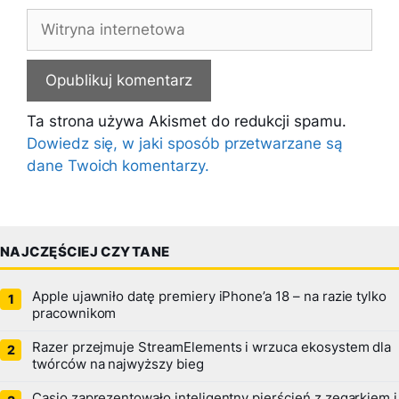
Witryna
internetowa
Ta strona używa Akismet do redukcji spamu.
Dowiedz się, w jaki sposób przetwarzane są
dane Twoich komentarzy.
NAJCZĘŚCIEJ CZYTANE
Apple ujawniło datę premiery iPhone’a 18 – na razie tylko
pracownikom
Razer przejmuje StreamElements i wrzuca ekosystem dla
twórców na najwyższy bieg
Casio zaprezentowało inteligentny pierścień z zegarkiem i