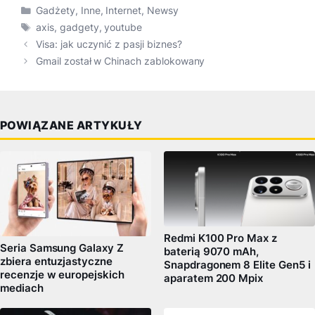
Kategorie
Gadżety
,
Inne
,
Internet
,
Newsy
Tagi
axis
,
gadgety
,
youtube
Visa: jak uczynić z pasji biznes?
Gmail został w Chinach zablokowany
POWIĄZANE ARTYKUŁY
Redmi K100 Pro Max z
Seria Samsung Galaxy Z
baterią 9070 mAh,
zbiera entuzjastyczne
Snapdragonem 8 Elite Gen5 i
recenzje w europejskich
aparatem 200 Mpix
mediach