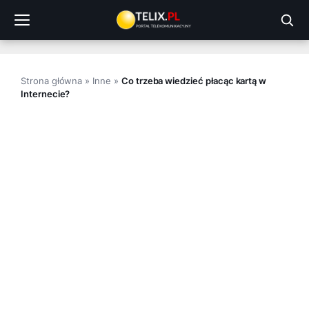
Przejdź
do
treści
Strona główna
»
Inne
»
Co trzeba wiedzieć płacąc kartą w
Internecie?