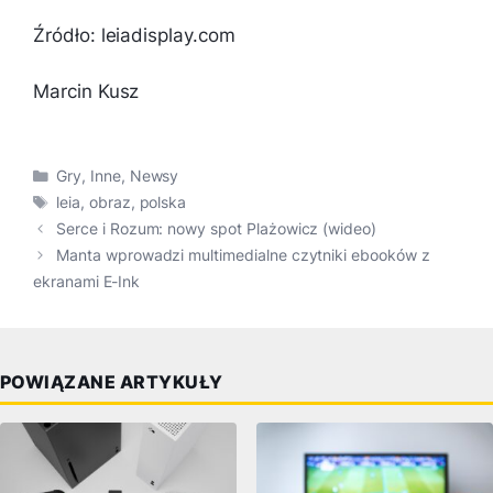
Źródło: leiadisplay.com
Marcin Kusz
Kategorie
Gry
,
Inne
,
Newsy
Tagi
leia
,
obraz
,
polska
Serce i Rozum: nowy spot Plażowicz (wideo)
Manta wprowadzi multimedialne czytniki ebooków z
ekranami E-Ink
POWIĄZANE ARTYKUŁY