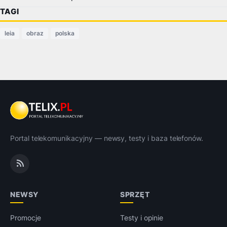
TAGI
leia
obraz
polska
Portal telekomunikacyjny — newsy, testy i baza telefonów.
NEWSY
SPRZĘT
Promocje
Testy i opinie