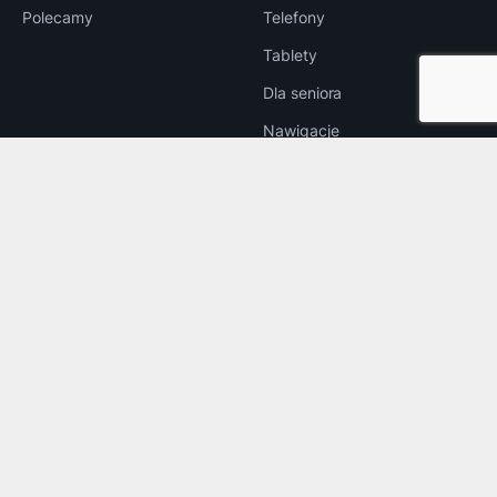
Polecamy
Telefony
Tablety
Dla seniora
Nawigacje
PC i Laptopy
Gadżety
Produkty z Chin
OPERATORZY
RYNEK
Orange
Raporty i prezentacje
Play
Wyniki finansowe
T-Mobile
Targi i konferencje
Plus
Wywiady