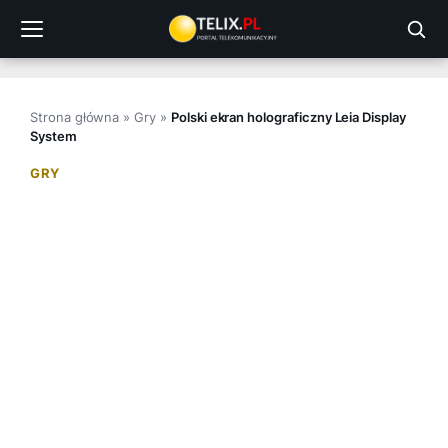
Przejdź
do
treści
Strona główna
»
Gry
»
Polski ekran holograficzny Leia Display
System
GRY