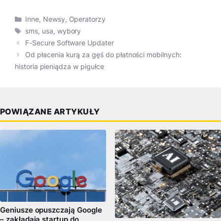
Kategorie
Inne
,
Newsy
,
Operatorzy
Tagi
sms
,
usa
,
wybory
F-Secure Software Updater
Od płacenia kurą za gęś do płatności mobilnych:
historia pieniądza w pigułce
POWIĄZANE ARTYKUŁY
Geniusze opuszczają Google
– zakładają startup do