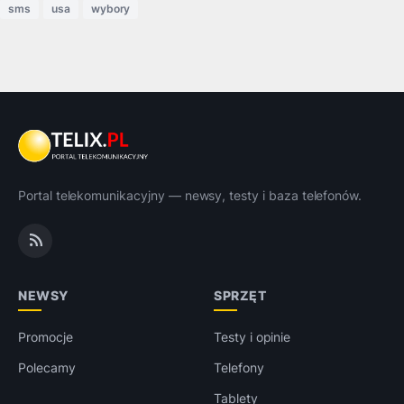
sms
usa
wybory
Portal telekomunikacyjny — newsy, testy i baza telefonów.
NEWSY
SPRZĘT
Promocje
Testy i opinie
Polecamy
Telefony
Tablety