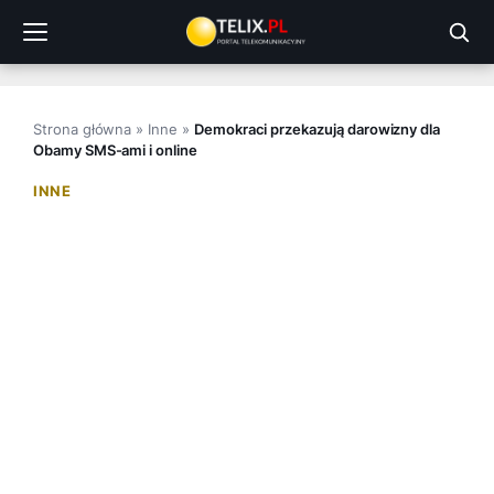
Przejdź
do
treści
Strona główna
»
Inne
»
Demokraci przekazują darowizny dla
Obamy SMS-ami i online
INNE