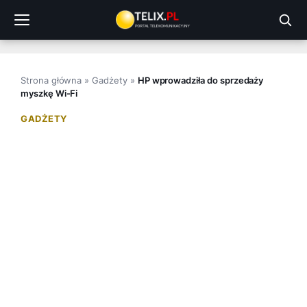
Przejdź
do
treści
Strona główna
»
Gadżety
»
HP wprowadziła do sprzedaży
myszkę Wi-Fi
GADŻETY