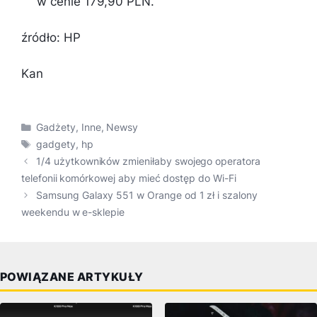
w cenie 179,90 PLN.
źródło: HP
Kan
Kategorie
Gadżety
,
Inne
,
Newsy
Tagi
gadgety
,
hp
1/4 użytkowników zmieniłaby swojego operatora
telefonii komórkowej aby mieć dostęp do Wi-Fi
Samsung Galaxy 551 w Orange od 1 zł i szalony
weekendu w e-sklepie
POWIĄZANE ARTYKUŁY