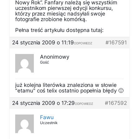
Nowy Rok”. Fanfary należą się wszystkim
uczestnikom pierwszej edycji konkursu,
którzy przez miesiąc nadsyłali swoje
fotografie zrobione komórką.
Pełna treść artykułu dostępna tutaj:
24 stycznia 2009 o 11:19
#167591
ODPOWIEDZ
Anonimowy
Gość
już kolejna literówka znaleziona w słowie
"etamu" coś telix ostatnio popełnia błędy 🙁
24 stycznia 2009 o 17:29
#167592
ODPOWIEDZ
Fawu
Uczestnik