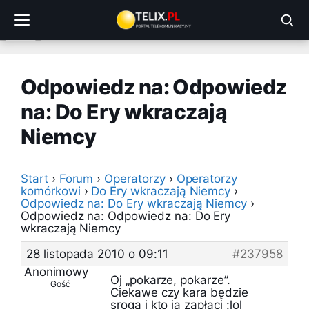
Przejdź
do
treści
Odpowiedz na: Odpowiedz
na: Do Ery wkraczają
Niemcy
Start
›
Forum
›
Operatorzy
›
Operatorzy
komórkowi
›
Do Ery wkraczają Niemcy
›
Odpowiedz na: Do Ery wkraczają Niemcy
›
Odpowiedz na: Odpowiedz na: Do Ery
wkraczają Niemcy
28 listopada 2010 o 09:11
#237958
Anonimowy
Oj „pokarze, pokarze”.
Gość
Ciekawe czy kara będzie
sroga i kto ją zapłaci :lol