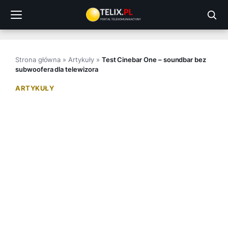
Przejdź
do
treści
Strona główna
»
Artykuły
»
Test Cinebar One – soundbar bez
subwoofera dla telewizora
ARTYKUŁY