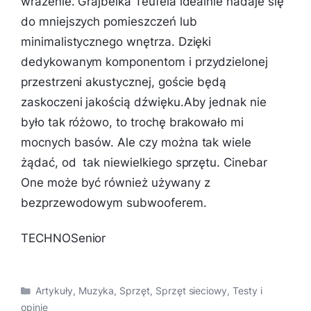
wrażenie. Grajbelka Teufela idealnie nadaje się
do mniejszych pomieszczeń lub
minimalistycznego wnętrza. Dzięki
dedykowanym komponentom i przydzielonej
przestrzeni akustycznej, goście będą
zaskoczeni jakością dźwięku.Aby jednak nie
było tak różowo, to trochę brakowało mi
mocnych basów. Ale czy można tak wiele
żądać, od tak niewielkiego sprzętu. Cinebar
One może być również używany z
bezprzewodowym subwooferem.
TECHNOSenior
Kategorie
Artykuły
,
Muzyka
,
Sprzęt
,
Sprzęt sieciowy
,
Testy i
opinie