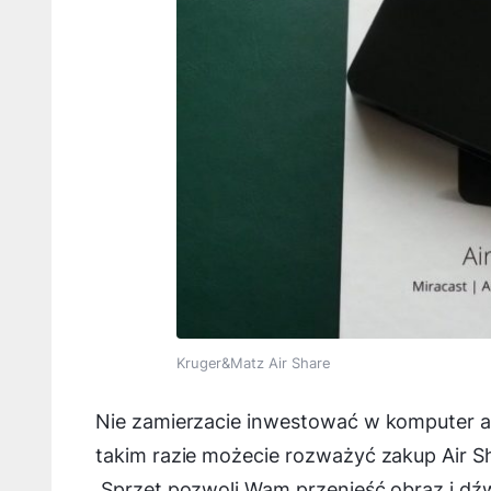
Kruger&Matz Air Share
Nie zamierzacie inwestować w komputer an
takim razie możecie rozważyć zakup Air Sh
Sprzęt pozwoli Wam przenieść obraz i dźw