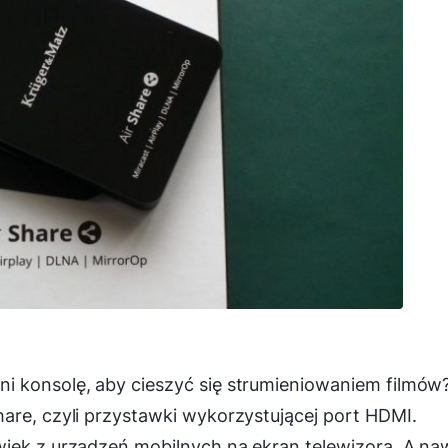
i konsolę, aby cieszyć się strumieniowaniem filmów
are, czyli przystawki wykorzystującej port HDMI.
ięk z urządzeń mobilnych na ekran telewizora. A na