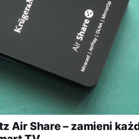
z Air Share – zamieni każ
smart TV