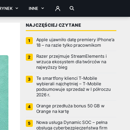
RYNEK
INNE
ZALOGUJ
NAJCZĘŚCIEJ CZYTANE
Apple ujawniło datę premiery iPhone’a
18 – na razie tylko pracownikom
Razer przejmuje StreamElements i
wrzuca ekosystem dla twórców na
najwyższy bieg
Te smartfony klienci T-Mobile
wybierali najchętniej – T-Mobile
podsumowuje sprzedaż w I półroczu
2026 r.
Orange przedłuża bonus 50 GB w
Orange na kartę
Nowa usługa Dynamic SOC – pełna
obsługa cyberbezpieczeństwa firm