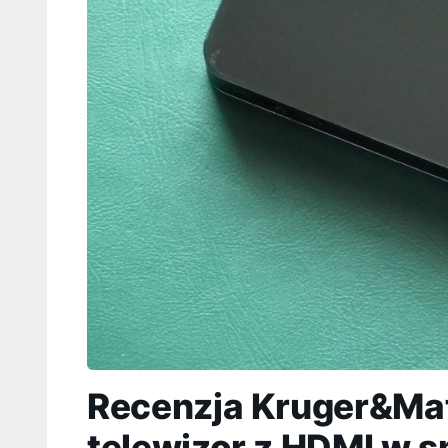
Recenzja Kruger&Mat
telewizor z HDMI w 