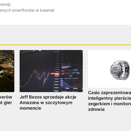
trendy
anych smartfonów w kwartał
Casio zaprezentowa
werów
Jeff Bezos sprzedaje akcje
inteligentny pierści
t gier
Amazona w szczytowym
zegarkiem i monito
momencie
zdrowia