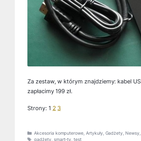
Za zestaw, w którym znajdziemy: kabel USB
zapłacimy 199 zł.
Strony:
1
2
3
Kategorie
Akcesoria komputerowe
,
Artykuły
,
Gadżety
,
Newsy
Tagi
gadżety
,
smart-tv
,
test