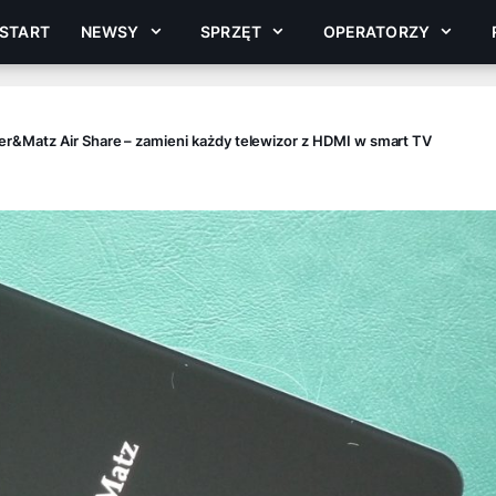
START
NEWSY
SPRZĘT
OPERATORZY
er&Matz Air Share – zamieni każdy telewizor z HDMI w smart TV