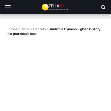
Przejdź
do
treści
Strona główna
»
Gadżety
»
Audictus Dynamo – głośnik, który
nie potrzebuje kabli