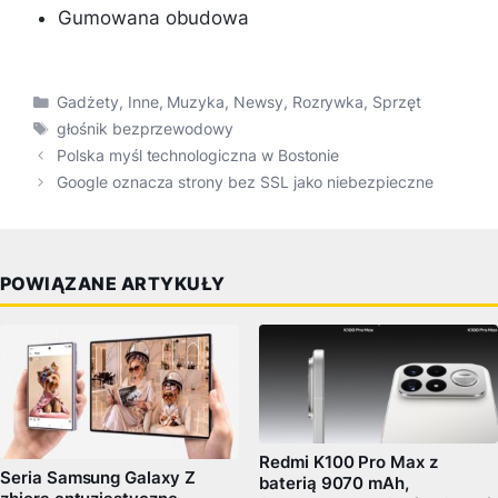
Gumowana obudowa
Kategorie
Gadżety
,
Inne
,
Muzyka
,
Newsy
,
Rozrywka
,
Sprzęt
Tagi
głośnik bezprzewodowy
Polska myśl technologiczna w Bostonie
Google oznacza strony bez SSL jako niebezpieczne
POWIĄZANE ARTYKUŁY
Redmi K100 Pro Max z
Seria Samsung Galaxy Z
baterią 9070 mAh,