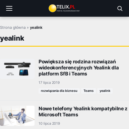
Przejdź
do
treści
Strona główna
»
yealink
yealink
Powiększa się rodzina rozwiązań
wideokonferencyjnych Yealink dla
platform SfB i Teams
17 lipca 2019
rozwiązania dla biznesu
Teams
yealink
Nowe telefony Yealink kompatybilne z
Microsoft Teams
10 lipca 2019