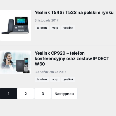
Yealink T54S i T52S na polskim rynku
3 listopada 2017
telefon
voip
yealink
Yealink CP920 – telefon
konferencyjny oraz zestaw IP DECT
W60
30 października 2017
telefon
voip
yealink
1
2
3
Następne »