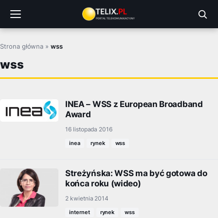
Przejdź
do
treści
Strona główna
»
wss
wss
INEA – WSS z European Broadband
Award
16 listopada 2016
inea
rynek
wss
Streżyńska: WSS ma być gotowa do
końca roku (wideo)
2 kwietnia 2014
internet
rynek
wss