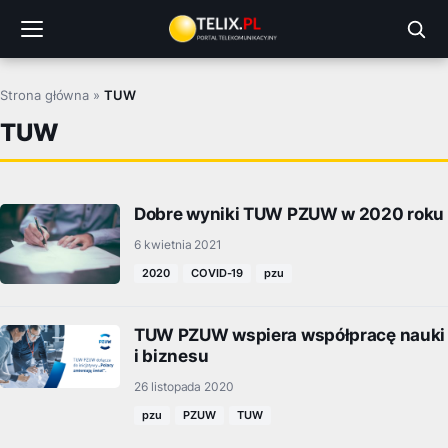
Przejdź
do
treści
Strona główna
»
TUW
TUW
Dobre wyniki TUW PZUW w 2020 roku
6 kwietnia 2021
2020
COVID-19
pzu
TUW PZUW wspiera współpracę nauki
i biznesu
26 listopada 2020
pzu
PZUW
TUW