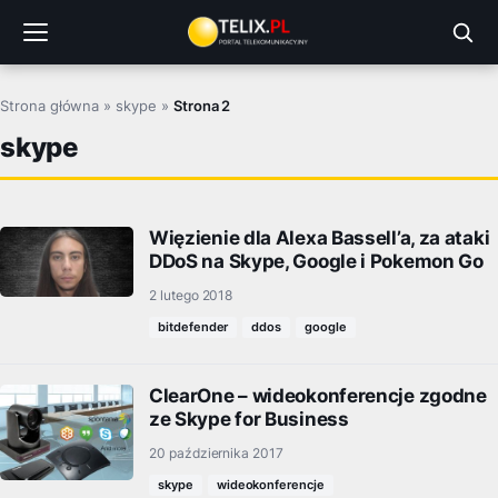
Przejdź
do
treści
Strona główna
»
skype
»
Strona 2
skype
Więzienie dla Alexa Bassell’a, za ataki
DDoS na Skype, Google i Pokemon Go
2 lutego 2018
bitdefender
ddos
google
ClearOne – wideokonferencje zgodne
ze Skype for Business
20 października 2017
skype
wideokonferencje