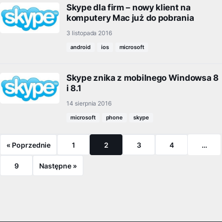
Skype dla firm – nowy klient na
komputery Mac już do pobrania
3 listopada 2016
android
ios
microsoft
Skype znika z mobilnego Windowsa 8
i 8.1
14 sierpnia 2016
microsoft
phone
skype
« Poprzednie
1
2
3
4
…
9
Następne »