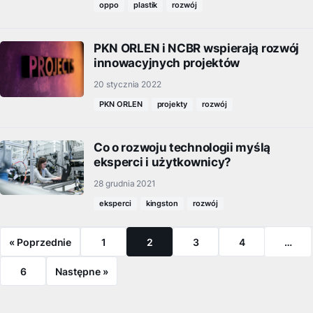
oppo
plastik
rozwój
PKN ORLEN i NCBR wspierają rozwój
innowacyjnych projektów
20 stycznia 2022
PKN ORLEN
projekty
rozwój
Co o rozwoju technologii myślą
eksperci i użytkownicy?
28 grudnia 2021
eksperci
kingston
rozwój
« Poprzednie
1
2
3
4
…
6
Następne »