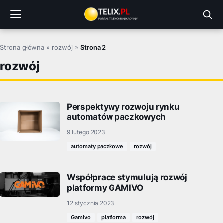
Przejdź
do
treści
Strona główna
»
rozwój
»
Strona 2
rozwój
Perspektywy rozwoju rynku
automatów paczkowych
9 lutego 2023
automaty paczkowe
rozwój
Współprace stymulują rozwój
platformy GAMIVO
12 stycznia 2023
Gamivo
platforma
rozwój