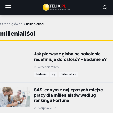
Przejdź
do
treści
Strona główna
»
millenialiści
millenialiści
Jak pierwsze globalne pokolenie
redefiniuje dorosłość? – Badanie EY
19 września 2025
badanie
ey
millenialiści
SAS jednym z najlepszych miejsc
pracy dla millenialsów według
rankingu Fortune
25 sierpnia 2021