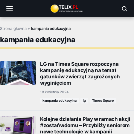
Przejdź
do
treści
Strona główna
»
kampania edukacyjna
kampania edukacyjna
LG na Times Square rozpoczyna
kampanię edukacyjną na temat
gatunków zwierząt zagrożonych
wyginięciem
18 kwietnia 2024
kampania edukacyjna
lg
Times Square
Kolejne działania Play w ramach akcji
#zostańwdomu – Przybliży seniorom
nowe technologie w kampanii