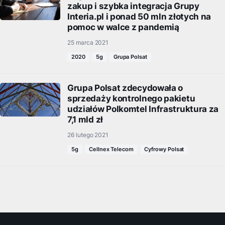
zakup i szybka integracja Grupy
Interia.pl i ponad 50 mln złotych na
pomoc w walce z pandemią
25 marca 2021
2020
5g
Grupa Polsat
Grupa Polsat zdecydowała o
sprzedaży kontrolnego pakietu
udziałów Polkomtel Infrastruktura za
7,1 mld zł
26 lutego 2021
5g
Cellnex Telecom
Cyfrowy Polsat