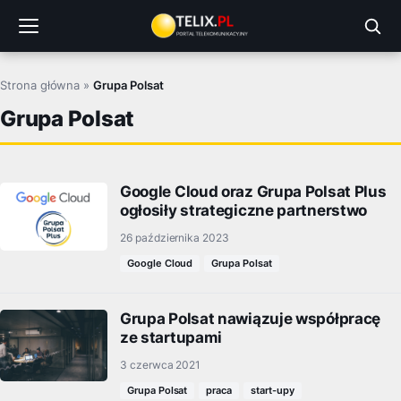
Przejdź
do
treści
Strona główna
»
Grupa Polsat
Grupa Polsat
Google Cloud oraz Grupa Polsat Plus
ogłosiły strategiczne partnerstwo
26 października 2023
Google Cloud
Grupa Polsat
Grupa Polsat nawiązuje współpracę
ze startupami
3 czerwca 2021
Grupa Polsat
praca
start-upy