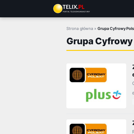
Przejdź
do
treści
Strona główna
»
Grupa Cyfrowy Pols
Grupa Cyfrowy 
6