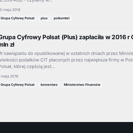
(2.539.402) - czytamy w…
10 maja 2018
Grupa Cyfrowy Polsat
plus
polkomtel
Grupa Cyfrowy Polsat (Plus) zapłaciła w 2016 
mln zł
W nawiązaniu do opublikowanej w ostatnich dniach przez Minist
wielkości podatków CIT płaconych przez największe firmy w Po
Polsat, której częścią jest…
9 maja 2018
Grupa Cyfrowy Polsat
komentarz
Ministerstwo Finansów