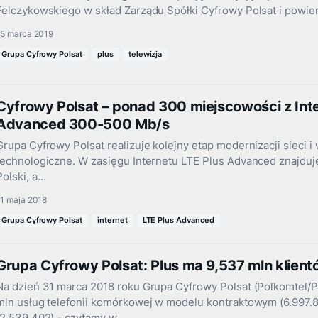
Felczykowskiego w skład Zarządu Spółki Cyfrowy Polsat i powier
15 marca 2019
Grupa Cyfrowy Polsat
plus
telewizja
Cyfrowy Polsat – ponad 300 miejscowości z Int
Advanced 300-500 Mb/s
Grupa Cyfrowy Polsat realizuje kolejny etap modernizacji sieci 
technologiczne. W zasięgu Internetu LTE Plus Advanced znajdu
Polski, a…
11 maja 2018
Grupa Cyfrowy Polsat
internet
LTE Plus Advanced
Grupa Cyfrowy Polsat: Plus ma 9,537 mln klien
Na dzień 31 marca 2018 roku Grupa Cyfrowy Polsat (Polkomtel/P
mln usług telefonii komórkowej w modelu kontraktowym (6.997.