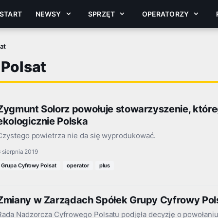
START
NEWSY
SPRZĘT
OPERATORZY
at
Polsat
Zygmunt Solorz powołuje stowarzyszenie, które
ekologicznie Polska
Czystego powietrza nie da się wyprodukować.
 sierpnia 2019
Grupa Cyfrowy Polsat
operator
plus
Zmiany w Zarządach Spółek Grupy Cyfrowy Pol
Rada Nadzorcza Cyfrowego Polsatu podjęła decyzję o powołaniu 