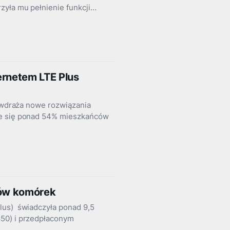
zyła mu pełnienie funkcji…
ernetem LTE Plus
i wdraża nowe rozwiązania
je się ponad 54% mieszkańców
tów komórek
lus) świadczyła ponad 9,5
850) i przedpłaconym