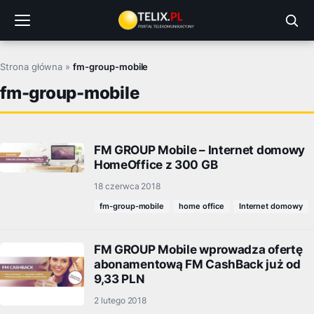
Przejdź
do
treści
Strona główna
»
fm-group-mobile
fm-group-mobile
FM GROUP Mobile – Internet domowy
HomeOffice z 300 GB
18 czerwca 2018
fm-group-mobile
home office
Internet domowy
FM GROUP Mobile wprowadza ofertę
abonamentową FM CashBack już od
9,33 PLN
2 lutego 2018