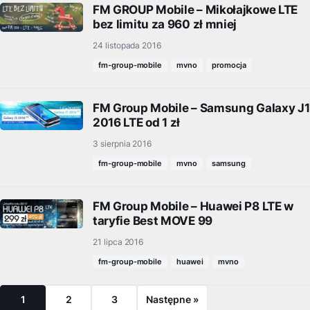
FM GROUP Mobile – Mikołajkowe LTE
bez limitu za 960 zł mniej
24 listopada 2016
fm-group-mobile
mvno
promocja
FM Group Mobile – Samsung Galaxy J1
2016 LTE od 1 zł
3 sierpnia 2016
fm-group-mobile
mvno
samsung
FM Group Mobile – Huawei P8 LTE w
taryfie Best MOVE 99
21 lipca 2016
fm-group-mobile
huawei
mvno
1
2
3
Następne »