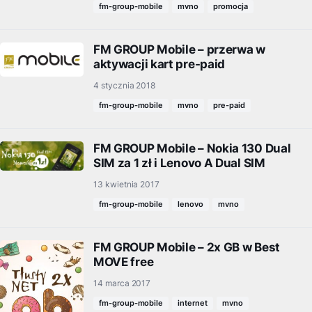
fm-group-mobile
mvno
promocja
FM GROUP Mobile – przerwa w
aktywacji kart pre-paid
4 stycznia 2018
fm-group-mobile
mvno
pre-paid
FM GROUP Mobile – Nokia 130 Dual
SIM za 1 zł i Lenovo A Dual SIM
13 kwietnia 2017
fm-group-mobile
lenovo
mvno
FM GROUP Mobile – 2x GB w Best
MOVE free
14 marca 2017
fm-group-mobile
internet
mvno