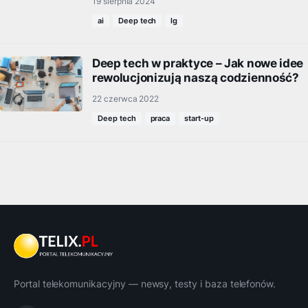
19 sierpnia 2024
ai
Deep tech
lg
Deep tech w praktyce – Jak nowe idee
rewolucjonizują naszą codzienność?
22 czerwca 2022
Deep tech
praca
start-up
Portal telekomunikacyjny — newsy, testy i baza telefonów.