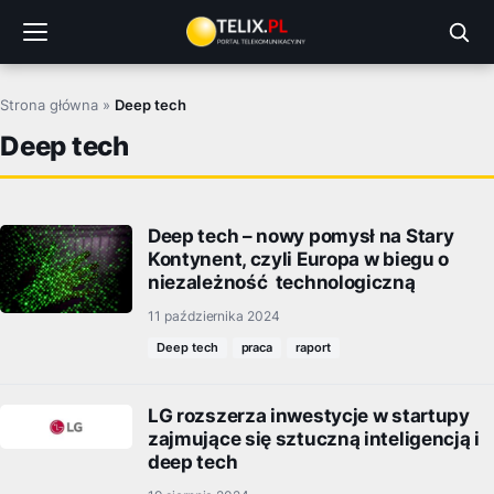
Przejdź
do
treści
Strona główna
»
Deep tech
Deep tech
Deep tech – nowy pomysł na Stary
Kontynent, czyli Europa w biegu o
niezależność technologiczną
11 października 2024
Deep tech
praca
raport
LG rozszerza inwestycje w startupy
zajmujące się sztuczną inteligencją i
deep tech