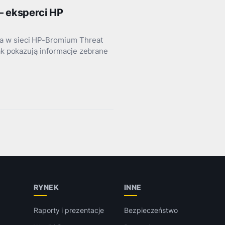
– eksperci HP
wa w sieci HP-Bromium Threat
Jak pokazują informacje zebrane
RYNEK
INNE
Raporty i prezentacje
Bezpieczeństwo