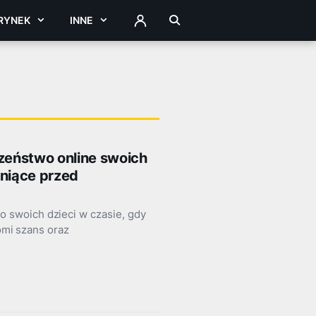
RYNEK
INNE
ZALOGUJ
czeństwo online swoich
oniące przed
 swoich dzieci w czasie, gdy
domi szans oraz