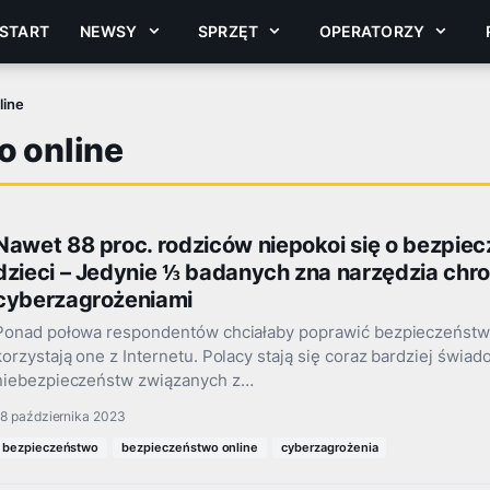
START
NEWSY
SPRZĘT
OPERATORZY
line
 online
Nawet 88 proc. rodziców niepokoi się o bezpie
dzieci – Jedynie ⅓ badanych zna narzędzia chr
cyberzagrożeniami
Ponad połowa respondentów chciałaby poprawić bezpieczeństwo
korzystają one z Internetu. Polacy stają się coraz bardziej świa
niebezpieczeństw związanych z…
18 października 2023
bezpieczeństwo
bezpieczeństwo online
cyberzagrożenia