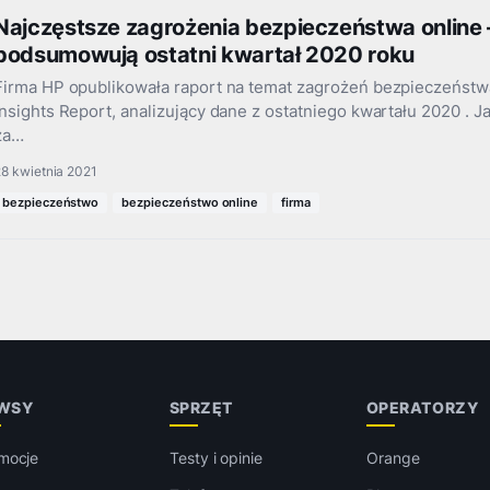
Najczęstsze zagrożenia bezpieczeństwa online 
podsumowują ostatni kwartał 2020 roku
Firma HP opublikowała raport na temat zagrożeń bezpieczeńst
Insights Report, analizujący dane z ostatniego kwartału 2020 . 
za…
8 kwietnia 2021
bezpieczeństwo
bezpieczeństwo online
firma
WSY
SPRZĘT
OPERATORZY
mocje
Testy i opinie
Orange