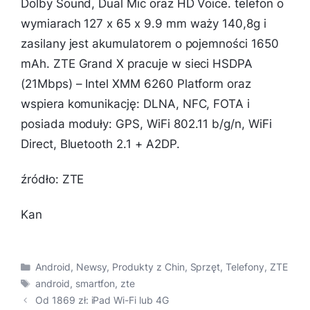
Dolby Sound, Dual Mic oraz HD Voice. telefon o
wymiarach 127 x 65 x 9.9 mm waży 140,8g i
zasilany jest akumulatorem o pojemności 1650
mAh. ZTE Grand X pracuje w sieci HSDPA
(21Mbps) – Intel XMM 6260 Platform oraz
wspiera komunikację: DLNA, NFC, FOTA i
posiada moduły: GPS, WiFi 802.11 b/g/n, WiFi
Direct, Bluetooth 2.1 + A2DP.
źródło: ZTE
Kan
Kategorie
Android
,
Newsy
,
Produkty z Chin
,
Sprzęt
,
Telefony
,
ZTE
Tagi
android
,
smartfon
,
zte
Od 1869 zł: iPad Wi-Fi lub 4G