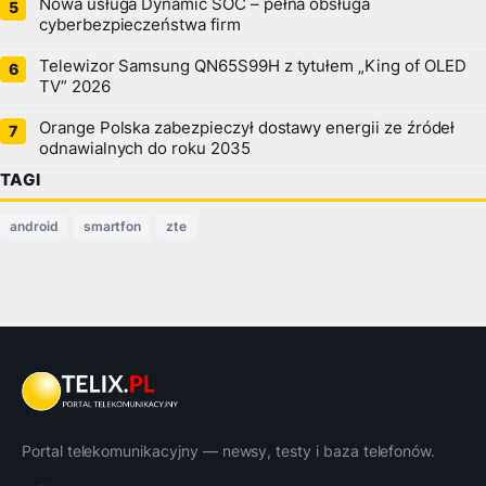
Nowa usługa Dynamic SOC – pełna obsługa
cyberbezpieczeństwa firm
Telewizor Samsung QN65S99H z tytułem „King of OLED
TV” 2026
Orange Polska zabezpieczył dostawy energii ze źródeł
odnawialnych do roku 2035
TAGI
android
smartfon
zte
Portal telekomunikacyjny — newsy, testy i baza telefonów.