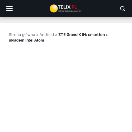
Przejdź
do
treści
Strona główna
»
Android
»
ZTE Grand X IN: smartfon z
układem Intel Atom