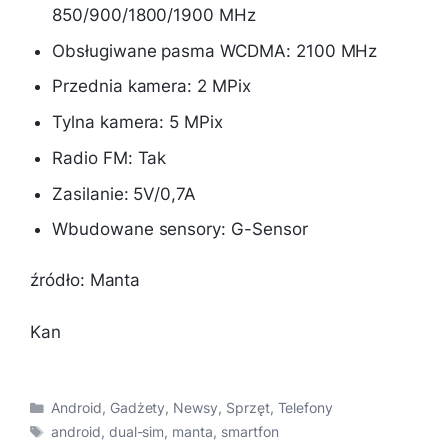
850/900/1800/1900 MHz
Obsługiwane pasma WCDMA: 2100 MHz
Przednia kamera: 2 MPix
Tylna kamera: 5 MPix
Radio FM: Tak
Zasilanie: 5V/0,7A
Wbudowane sensory: G-Sensor
źródło: Manta
Kan
Kategorie
Android
,
Gadżety
,
Newsy
,
Sprzęt
,
Telefony
Tagi
android
,
dual-sim
,
manta
,
smartfon