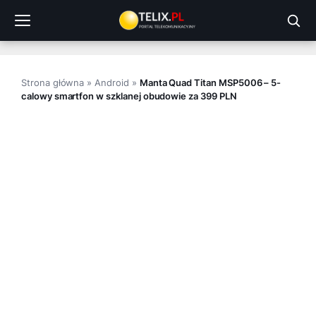
Przejdź
do
treści
Strona główna
»
Android
»
Manta Quad Titan MSP5006 – 5-
calowy smartfon w szklanej obudowie za 399 PLN