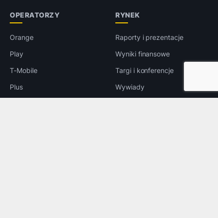
OPERATORZY
RYNEK
Orange
Raporty i prezentacje
Play
Wyniki finansowe
T-Mobile
Targi i konferencje
Plus
Wywiady
5G
Prawo
LTE
e-Handel
Reklama
INNE
Bezpieczeństwo
Rozrywka