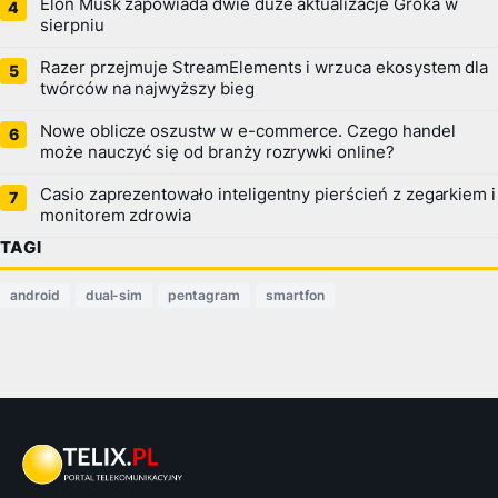
Elon Musk zapowiada dwie duże aktualizacje Groka w
sierpniu
Razer przejmuje StreamElements i wrzuca ekosystem dla
twórców na najwyższy bieg
Nowe oblicze oszustw w e-commerce. Czego handel
może nauczyć się od branży rozrywki online?
Casio zaprezentowało inteligentny pierścień z zegarkiem i
monitorem zdrowia
TAGI
android
dual-sim
pentagram
smartfon