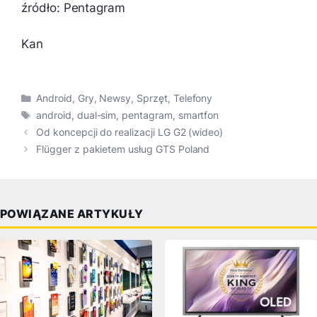
źródło: Pentagram
Kan
Kategorie
Android
,
Gry
,
Newsy
,
Sprzęt
,
Telefony
Tagi
android
,
dual-sim
,
pentagram
,
smartfon
Od koncepcji do realizacji LG G2 (wideo)
Flügger z pakietem usług GTS Poland
POWIĄZANE ARTYKUŁY