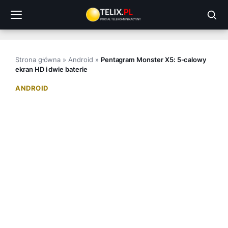
Przejdź
do
treści
Strona główna
»
Android
»
Pentagram Monster X5: 5-calowy
ekran HD i dwie baterie
ANDROID