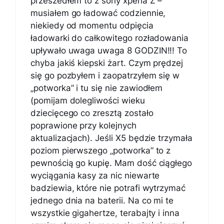
przeszedłem to z sony xperia Z –
musiałem go ładować codziennie,
niekiedy od momentu odpięcia
ładowarki do całkowitego rozładowania
upływało uwaga uwaga 8 GODZIN!!! To
chyba jakiś kiepski żart. Czym prędzej
się go pozbyłem i zaopatrzyłem się w
„potworka” i tu się nie zawiodłem
(pomijam dolegliwości wieku
dziecięcego co zresztą zostało
poprawione przy kolejnych
aktualizacjach). Jeśli X5 będzie trzymała
poziom pierwszego „potworka” to z
pewnością go kupię. Mam dość ciągłego
wyciągania kasy za nic niewarte
badziewia, które nie potrafi wytrzymać
jednego dnia na baterii. Na co mi te
wszystkie gigahertze, terabajty i inna