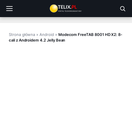
Przejdź
do
treści
Strona główna
»
Android
»
Modecom FreeTAB 8001 HD X2: 8-
cali z Androidem 4.2 Jelly Bean