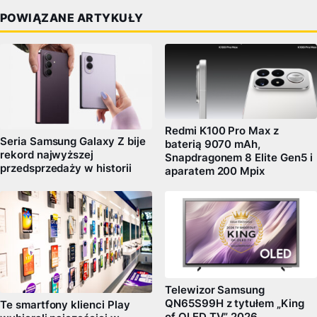
POWIĄZANE ARTYKUŁY
Redmi K100 Pro Max z
Seria Samsung Galaxy Z bije
baterią 9070 mAh,
rekord najwyższej
Snapdragonem 8 Elite Gen5 i
przedsprzedaży w historii
aparatem 200 Mpix
Telewizor Samsung
QN65S99H z tytułem „King
Te smartfony klienci Play
of OLED TV” 2026