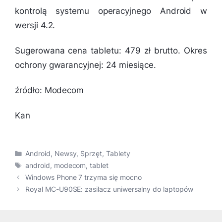
kontrolą systemu operacyjnego Android w
wersji 4.2.
Sugerowana cena tabletu: 479 zł brutto. Okres
ochrony gwarancyjnej: 24 miesiące.
źródło: Modecom
Kan
Kategorie
Android
,
Newsy
,
Sprzęt
,
Tablety
Tagi
android
,
modecom
,
tablet
Windows Phone 7 trzyma się mocno
Royal MC-U90SE: zasilacz uniwersalny do laptopów