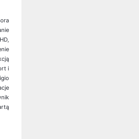
sora
nie
HD,
enie
kcją
rt i
igio
acje
wnik
artą