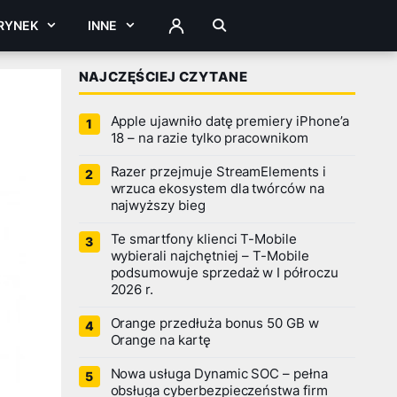
RYNEK
INNE
ZALOGUJ
NAJCZĘŚCIEJ CZYTANE
Apple ujawniło datę premiery iPhone’a
18 – na razie tylko pracownikom
Razer przejmuje StreamElements i
wrzuca ekosystem dla twórców na
najwyższy bieg
Te smartfony klienci T-Mobile
wybierali najchętniej – T-Mobile
podsumowuje sprzedaż w I półroczu
2026 r.
Orange przedłuża bonus 50 GB w
Orange na kartę
Nowa usługa Dynamic SOC – pełna
obsługa cyberbezpieczeństwa firm