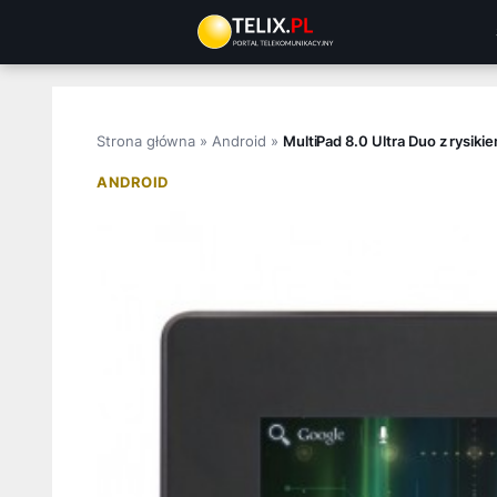
Przejdź
do
treści
Strona główna
»
Android
»
MultiPad 8.0 Ultra Duo z rysik
ANDROID