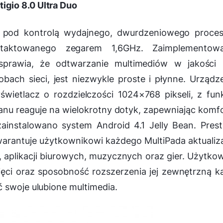
tigio 8.0 Ultra Duo
je pod kontrolą wydajnego, dwurdzeniowego proce
ktowanego zegarem 1,6GHz. Zaimplementowa
sprawia, że odtwarzanie multimediów w jakości 
bach sieci, jest niezwykle proste i płynne. Urządz
wietlacz o rozdzielczości 1024×768 pikseli, z fun
ranu reaguje na wielokrotny dotyk, zapewniając komfo
ainstalowano system Android 4.1 Jelly Bean. Prest
arantuje użytkownikowi każdego MultiPada aktualiz
 aplikacji biurowych, muzycznych oraz gier. Użytko
ci oraz sposobność rozszerzenia jej zewnętrzną k
 swoje ulubione multimedia.