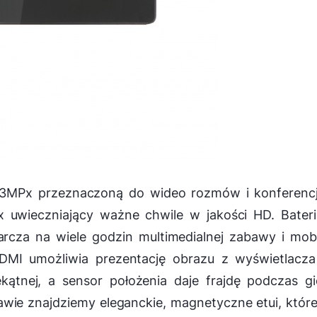
,3MPx przeznaczoną do wideo rozmów i konferencji
x uwieczniający ważne chwile w jakości HD. Bater
cza na wiele godzin multimedialnej zabawy i mob
MI umożliwia prezentację obrazu z wyświetlacza
ątnej, a sensor położenia daje frajdę podczas gi
tawie znajdziemy eleganckie, magnetyczne etui, któr