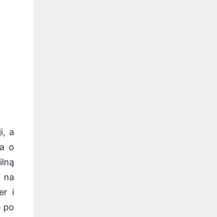
, a
ia o
ilną
 na
er i
e po