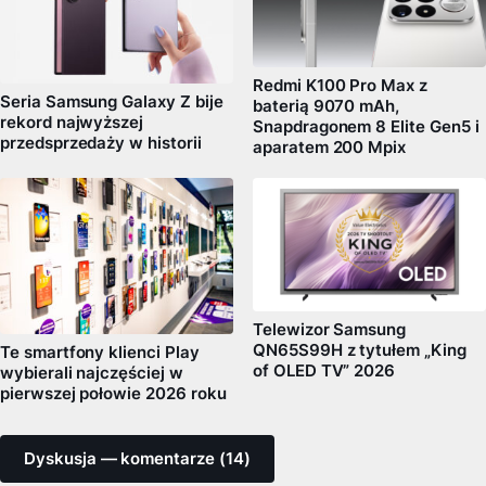
Redmi K100 Pro Max z
Seria Samsung Galaxy Z bije
baterią 9070 mAh,
rekord najwyższej
Snapdragonem 8 Elite Gen5 i
przedsprzedaży w historii
aparatem 200 Mpix
Telewizor Samsung
QN65S99H z tytułem „King
Te smartfony klienci Play
of OLED TV” 2026
wybierali najczęściej w
pierwszej połowie 2026 roku
Dyskusja — komentarze (14)