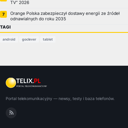
TV” 2026
Orange Polska zabezpieczył dostawy energii ze źródeł
odnawialnych do roku 2035
TAGI
android
goclever
tablet
Portal telekomunikacyjny — newsy, testy i baza telefonów.