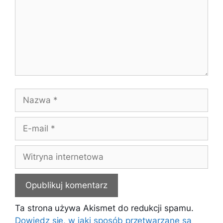
Nazwa
E-
mail
Witryna
internetowa
Ta strona używa Akismet do redukcji spamu.
Dowiedz się, w jaki sposób przetwarzane są