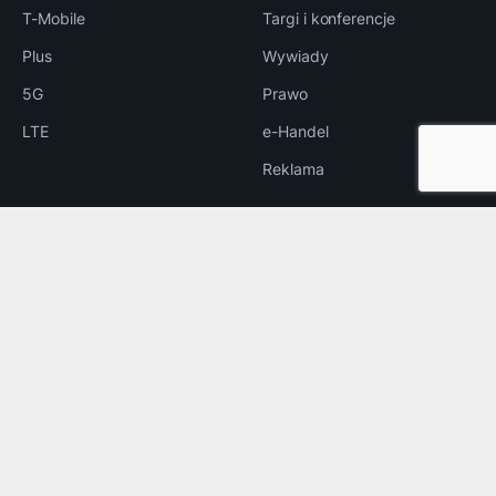
T-Mobile
Targi i konferencje
Plus
Wywiady
5G
Prawo
LTE
e-Handel
Reklama
INNE
Bezpieczeństwo
Rozrywka
Aplikacje
Foto