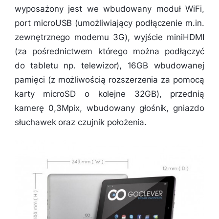
wyposażony jest we wbudowany moduł WiFi,
port microUSB (umożliwiający podłączenie m.in.
zewnętrznego modemu 3G), wyjście miniHDMI
(za pośrednictwem którego można podłączyć
do tabletu np. telewizor), 16GB wbudowanej
pamięci (z możliwością rozszerzenia za pomocą
karty microSD o kolejne 32GB), przednią
kamerę 0,3Mpix, wbudowany głośnik, gniazdo
słuchawek oraz czujnik położenia.