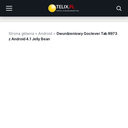
Przejdź
do
treści
Strona główna
»
Android
»
Dwurdzeniowy Goclever Tab R973
z Android 4.1 Jelly Bean