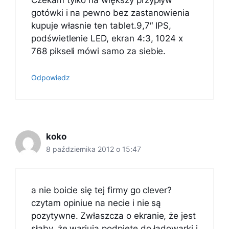
Czekam tylko na większy przypływ
gotówki i na pewno bez zastanowienia
kupuje własnie ten tablet.9,7″ IPS,
podświetlenie LED, ekran 4:3, 1024 x
768 pikseli mówi samo za siebie.
Odpowiedz
koko
8 października 2012 o 15:47
a nie boicie się tej firmy go clever?
czytam opiniue na necie i nie są
pozytywne. Zwłaszcza o ekranie, że jest
słaby, że wariują podpiete do ładowarki i