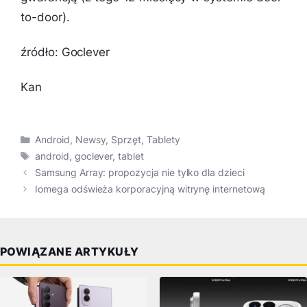
to-door).
źródło: Goclever
Kan
Kategorie
Android
,
Newsy
,
Sprzęt
,
Tablety
Tagi
android
,
goclever
,
tablet
Samsung Array: propozycja nie tylko dla dzieci
Iomega odświeża korporacyjną witrynę internetową
POWIĄZANE ARTYKUŁY