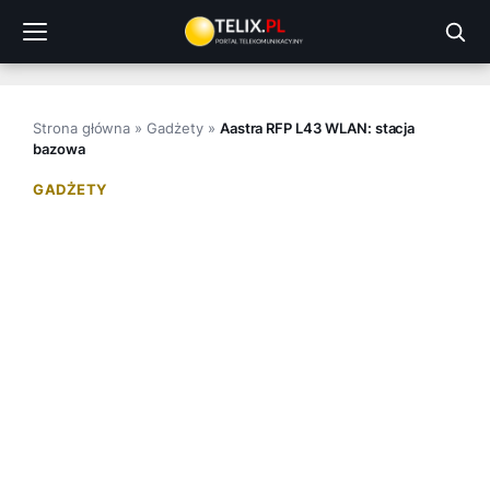
Przejdź
do
treści
Strona główna
»
Gadżety
»
Aastra RFP L43 WLAN: stacja
bazowa
GADŻETY