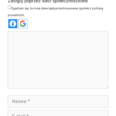
Zaloguj poprzez sieci społecznościowe
Zgadzam się, że moje dane będą przechowywane zgodnie z polityką
prywatności
Komentarz
Nazwa
E-