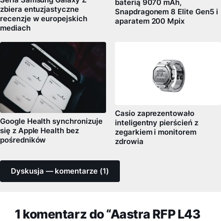
Seria Samsung Galaxy Z
baterią 9070 mAh,
zbiera entuzjastyczne
Snapdragonem 8 Elite Gen5 i
recenzje w europejskich
aparatem 200 Mpix
mediach
Casio zaprezentowało
Google Health synchronizuje
inteligentny pierścień z
się z Apple Health bez
zegarkiem i monitorem
pośredników
zdrowia
Dyskusja — komentarze (1)
1 komentarz do “Aastra RFP L43