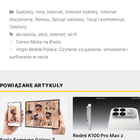
Kategorie
Gadżety
,
Inne
,
Internet
,
Internet mobilny
,
Internet
stacjonarny
,
Newsy
,
Sprzęt sieciowy
,
Targi i konferencje
,
Telefony
Tagi
akcesoria
,
dect
,
internet
,
wi-fi
Ceneo Moda na iPada
Virgin Mobile Polska: Czytanie za gadanie, smsowanie i
surfowanie w necie
POWIĄZANE ARTYKUŁY
Redmi K100 Pro Max z