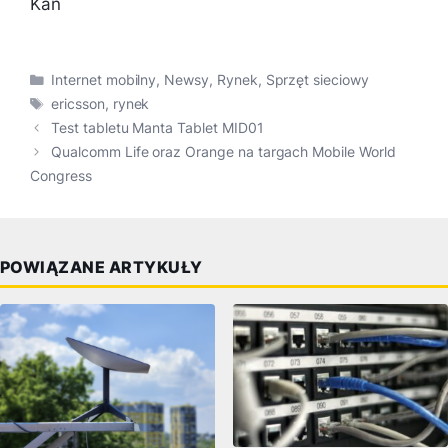
Kan
Kategorie
Internet mobilny
,
Newsy
,
Rynek
,
Sprzęt sieciowy
Tagi
ericsson
,
rynek
Test tabletu Manta Tablet MID01
Qualcomm Life oraz Orange na targach Mobile World
Congress
POWIĄZANE ARTYKUŁY