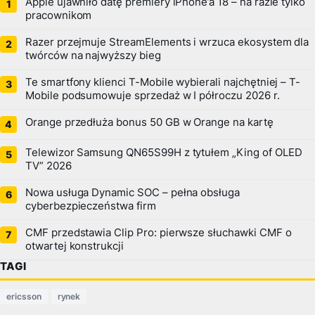
Apple ujawniło datę premiery iPhone’a 18 – na razie tylko
pracownikom
Razer przejmuje StreamElements i wrzuca ekosystem dla
twórców na najwyższy bieg
Te smartfony klienci T-Mobile wybierali najchętniej – T-
Mobile podsumowuje sprzedaż w I półroczu 2026 r.
Orange przedłuża bonus 50 GB w Orange na kartę
Telewizor Samsung QN65S99H z tytułem „King of OLED
TV” 2026
Nowa usługa Dynamic SOC – pełna obsługa
cyberbezpieczeństwa firm
CMF przedstawia Clip Pro: pierwsze słuchawki CMF o
otwartej konstrukcji
TAGI
ericsson
rynek