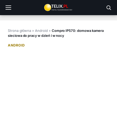
Przejdź
do
treści
Strona główna
»
Android
»
Compro IP570: domowa kamera
sieciowa do pracy w dzień i w nocy
ANDROID