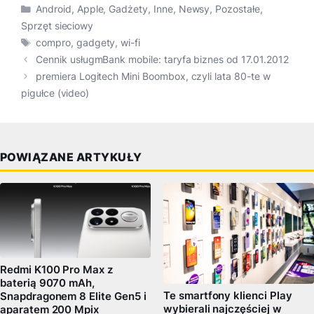
Kategorie
Android
,
Apple
,
Gadżety
,
Inne
,
Newsy
,
Pozostałe
,
Sprzęt sieciowy
Tagi
compro
,
gadgety
,
wi-fi
Cennik usługmBank mobile: taryfa biznes od 17.01.2012
premiera Logitech Mini Boombox, czyli lata 80-te w
pigułce (video)
POWIĄZANE ARTYKUŁY
Redmi K100 Pro Max z
baterią 9070 mAh,
Te smartfony klienci Play
Snapdragonem 8 Elite Gen5 i
wybierali najczęściej w
aparatem 200 Mpix