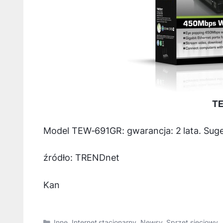
TE
Model TEW-691GR: gwarancja: 2 lata. Suge
źródło: TRENDnet
Kan
Kategorie
Inne
,
Internet stacjonarny
,
Newsy
,
Sprzęt sieciowy