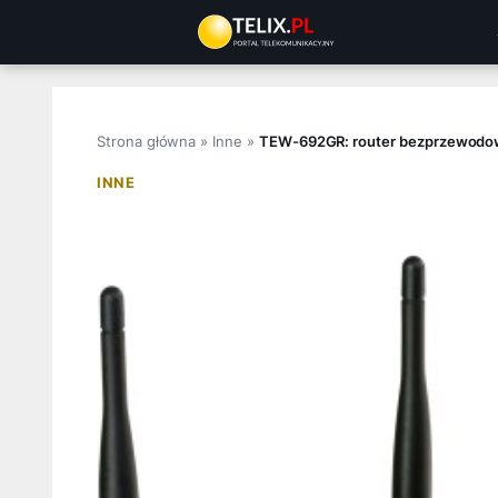
Przejdź
do
treści
Strona główna
»
Inne
»
TEW-692GR: router bezprzewodo
INNE