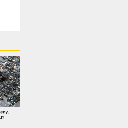
eny.
I?