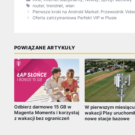
Tagi
router
,
trendnet
,
wlan
Pierwsze kroki na Android Market: Przewodnik Vide
Oferta zatrzymaniowa Perfekt VIP w Plusie
POWIĄZANE ARTYKUŁY
Odbierz darmowe 15 GB w
W pierwszym miesiącu
Magenta Moments i korzystaj
wakacji Play uruchomi
z wakacji bez ograniczeń
nowe stacje bazowe