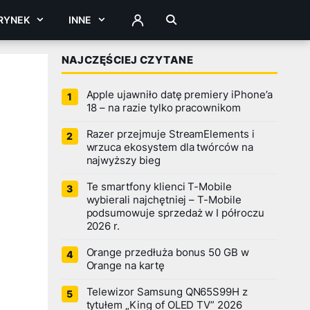
RYNEK
INNE
ZALOGUJ
NAJCZĘŚCIEJ CZYTANE
Apple ujawniło datę premiery iPhone’a
18 – na razie tylko pracownikom
Razer przejmuje StreamElements i
wrzuca ekosystem dla twórców na
najwyższy bieg
Te smartfony klienci T-Mobile
wybierali najchętniej – T-Mobile
podsumowuje sprzedaż w I półroczu
2026 r.
Orange przedłuża bonus 50 GB w
Orange na kartę
Telewizor Samsung QN65S99H z
tytułem „King of OLED TV” 2026