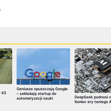
o
Geniusze opuszczają Google
ł 43
– zakładają startup do
DeepSeek podnosi c
automatyzacji nauki
Koniec ery taniego A