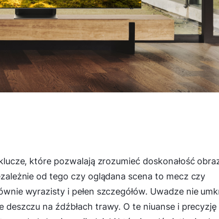
– klucze, które pozwalają zrozumieć doskonałość obra
iezależnie od tego czy oglądana scena to mecz czy
 równie wyrazisty i pełen szczegółów. Uwadze nie um
le deszczu na źdźbłach trawy. O te niuanse i precyzję