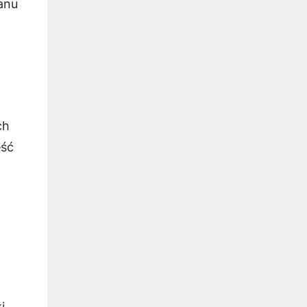
ranu
ch
eść
i