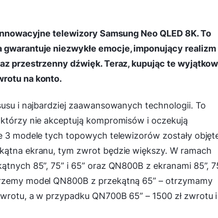
ej innowacyjne telewizory Samsung Neo QLED 8K. To
a gwarantuje niezwykłe emocje, imponujący realizm
raz przestrzenny dźwięk. Teraz, kupując te wyjątko
wrotu na konto.
susu i najbardziej zaawansowanych technologii. To
 którzy nie akceptują kompromisów i oczekują
ie 3 modele tych topowych telewizorów zostały objęt
ekątna ekranu, tym zwrot będzie większy. W ramach
ątnych 85”, 75” i 65” oraz QN800B z ekranami 85”, 7
ierzemy model QN800B z przekątną 65” – otrzymamy
zwrotu, a w przypadku QN700B 65” – 1500 zł zwrotu i