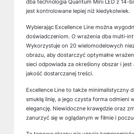
dba technologia Quantum Mini LED z 14-bit
jest kontrolowane lepiej niż kiedykolwiek.
Wybierając Excellence Line można wygodni
doświadczeniom. O wrażenia dba multi-in
Wykorzystuje on 20 wielomodelowych nieza
obrazu, aby dostarczyć optymalne wrażenia
sieci odpowiada za określony obszar i jes
jakość dostarczanej treści.
Excellence Line to także minimalistyczny 
smukłą linię, a jego czysta forma odmien
elegancję. Niewidoczne krawędzie oraz z
zanurzyć się w oglądanym w filmie i poczu
Te topowe ekrany nie uznają kompromisów 