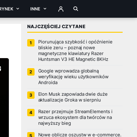
RYNEK
INNE
ZALOGUJ
NAJCZĘŚCIEJ CZYTANE
Piorunująca szybkość i opóźnienie
bliskie zeru – poznaj nowe
magnetyczne klawiatury Razer
Huntsman V3 HE Magnetic 8KHz
Google wprowadza globalną
weryfikację wieku użytkowników
Androida
Elon Musk zapowiada dwie duże
aktualizacje Groka w sierpniu
Razer przejmuje StreamElements i
wrzuca ekosystem dla twórców na
najwyższy bieg
Nowe oblicze oszustw w e-commerce.