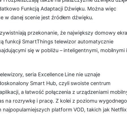
datkowo Funkcją Adaptacji Dźwięku. Można więc
ce w danej scenie jest źródłem dźwięku.
czywistniają przekonanie, że największy domowy ekr
cą funkcji SmartThings telewizor automatycznie
ajdującymi się w pobliżu – inteligentnymi, mobilnymi 
elewizory, seria Excellence Line nie uznaje
doskonalony Smart Hub, czyli swoiste centrum
plikacji, a łatwość połączenia z urządzeniami mobil
as na rozrywkę i pracę. Z kolei z poziomu wygodneg
ajpopularniejszych platform VOD, takich jak Netflix