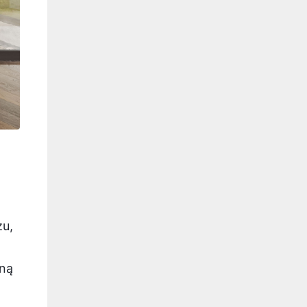
zu,
kną