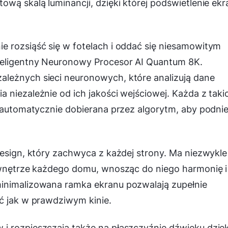
ową skalą luminancji, dzięki której podświetlenie ek
e rozsiąść się w fotelach i oddać się niesamowitym
teligentny Neuronowy Procesor AI Quantum 8K.
leżnych sieci neuronowych, które analizują dane
 niezależnie od ich jakości wejściowej. Każda z taki
t automatycznie dobierana przez algorytm, aby podni
design, który zachwyca z każdej strony. Ma niezwykle
i wnętrze każdego domu, wnosząc do niego harmonię i
minimalizowana ramka ekranu pozwalają zupełnie
ć jak w prawdziwym kinie.
i rozpieszczają także na płaszczyźnie dźwięku dzięk