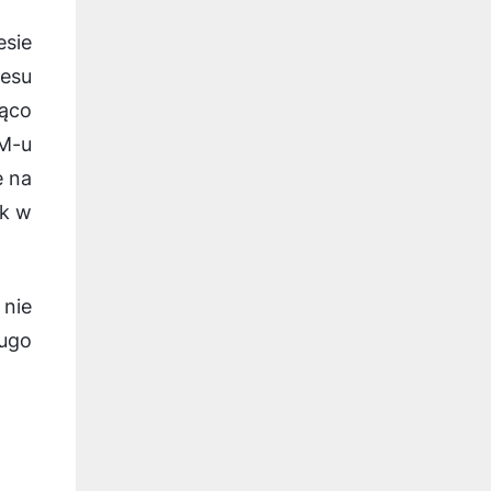
sie
esu
ząco
M-u
ę na
ak w
 nie
ugo