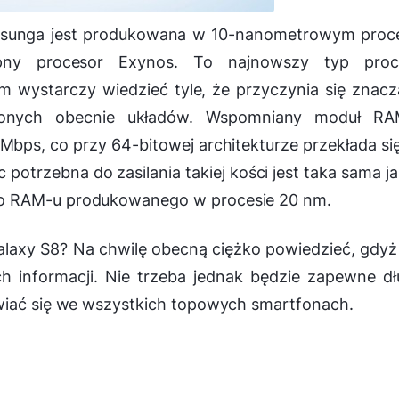
unga jest produkowana w 10-nanometrowym proce
ępny procesor Exynos. To najnowszy typ proc
 wystarczy wiedzieć tyle, że przyczynia się znac
zonych obecnie układów. Wspomniany moduł RA
bps, co przy 64-bitowej architekturze przekłada si
potrzebna do zasilania takiej kości jest taka sama j
go RAM-u produkowanego w procesie 20 nm.
laxy S8? Na chwilę obecną ciężko powiedzieć, gdyż
informacji. Nie trzeba jednak będzie zapewne dł
wiać się we wszystkich topowych smartfonach.