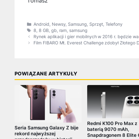
Tomasz
Kategorie
Android
,
Newsy
,
Samsung
,
Sprzęt
,
Telefony
Tagi
8
,
8 GB
,
gb
,
ram
,
samsung
Rynek aplikacji i gier mobilnych w 2016 r. będzie w
Film FIBARO Mt. Everest Challenge zdobył Złotego D
POWIĄZANE ARTYKUŁY
Redmi K100 Pro Max z
Seria Samsung Galaxy Z bije
baterią 9070 mAh,
rekord najwyższej
Snapdragonem 8 Elite 