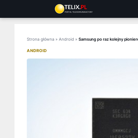
Przejdź
do
treści
Strona główna
»
Android
»
Samsung po raz kolejny pionie
ANDROID