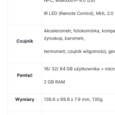
NFC,
Blue
t
ooth®
4.0 (LE)
IR LED (Remote Control), MHL 2.0
Akcelerometr, fotokomórka, kompas
żyroskop, barometr,
Czujnik
termometr, czujnik wilgotności, ge
16/ 32/ 64 GB użytkownika + mic
Pamięć
2 GB RAM
Wymiary
136.6 x 69.8 x 7.9 mm, 130g