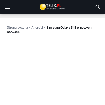
Przejdź
do
treści
Strona główna
»
Android
»
Samsung Galaxy S III w nowych
barwach