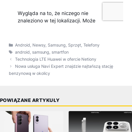
Kategorie
Android
,
Newsy
,
Samsung
,
Sprzęt
,
Telefony
Tagi
android
,
samsung
,
smartfon
Technologia LTE Huawei w ofercie Netiony
Nowa usługa Navi Expert znajdzie najtańszą stację
benzynową w okolicy
POWIĄZANE ARTYKUŁY