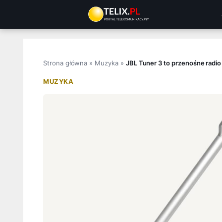
Przejdź
do
treści
Strona główna
»
Muzyka
»
JBL Tuner 3 to przenośne radi
MUZYKA