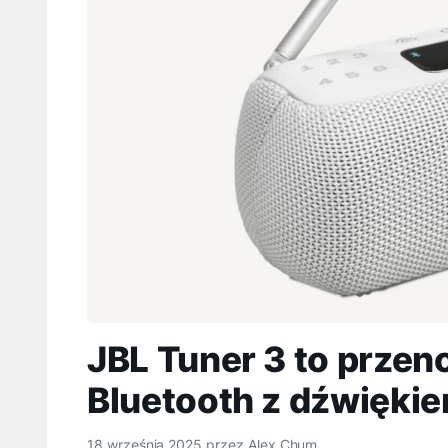
JBL Tuner 3 to prze
Bluetooth z dźwięki
18 września 2025
przez
Alex Chum