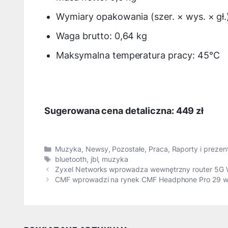
Wymiary opakowania (szer. × wys. × gł.
Waga brutto: 0,64 kg
Maksymalna temperatura pracy: 45°C
Sugerowana cena detaliczna: 449 zł
Kategorie
Muzyka
,
Newsy
,
Pozostałe
,
Praca
,
Raporty i prezen
Tagi
bluetooth
,
jbl
,
muzyka
Zyxel Networks wprowadza wewnętrzny router 5G W
CMF wprowadzi na rynek CMF Headphone Pro 29 wr