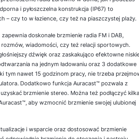
orna i pyłoszczelna konstrukcja (IP67) to
– czy to w łazience, czy też na piaszczystej plaży.
d zapewnia doskonałe brzmienie radia FM i DAB,
, rozmów, wiadomości, czy też relacji sportowych.
łośniejszy dźwięk oraz zaskakująco efektowne niski
 odtwarzania na jednym ładowaniu oraz 3 dodatkowe
ięki tym nawet 15 godzinom pracy, nie trzeba przejm
mulatora. Dodatkowo funkcja Auracast™ pozwala z
 uzyskać brzmienie stereo. Można też podłączyć kilk
Auracast™, aby wzmocnić brzmienie swojej ulubionej
tualizacje i wsparcie oraz dostosować brzmienie
ć odpowiednie brzmienie do otoczenia i nastroju,