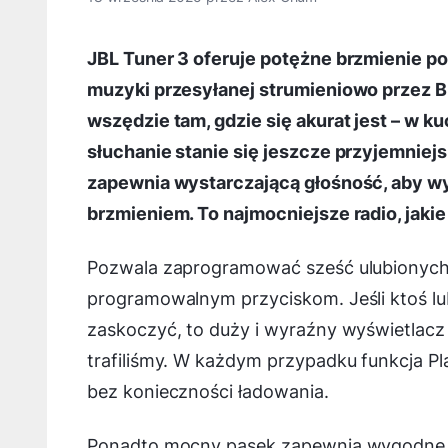
JBL Tuner 3 oferuje potężne brzmienie p
muzyki przesyłanej strumieniowo przez Bl
wszędzie tam, gdzie się akurat jest – w k
słuchanie stanie się jeszcze przyjemniej
zapewnia wystarczającą głośność, aby w
brzmieniem. To najmocniejsze radio, jaki
Pozwala zaprogramować sześć ulubionych st
programowalnym przyciskom. Jeśli ktoś lub
zaskoczyć, to duży i wyraźny wyświetlacz
trafiliśmy. W każdym przypadku funkcja P
bez konieczności ładowania.
Ponadto mocny pasek zapewnia wygodne p