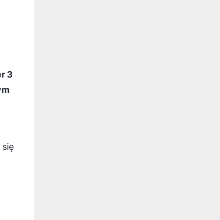
r 3
ym
 się