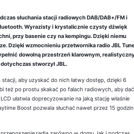
odczas słuchania stacji radiowych DAB/DAB+/FM i
uetooth. Wyrazisty i krystalicznie czysty dźwięk
uchni, przy basenie czy na kempingu. Dzięki niemu
sze. Dzięki wzmocnieniu przetwornika radio JBL Tune
ypełnić dowolną przestrzeń klarownym, realistyczn
e dotychczas stworzył JBL.
acji, aby uzyskać do nich łatwy dostęp, dzięki 6
i też po prostu skakać po falach radiowych, aby dać
 LCD ułatwia doprecyzowanie na jaką stację właśnie
laytime Boost pozwala słuchać nawet przez 15 godzin
rzenoszenie radia zarówno w domu, jak i podczas