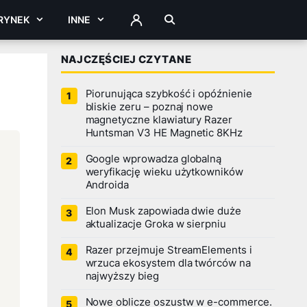
RYNEK
INNE
ZALOGUJ
NAJCZĘŚCIEJ CZYTANE
Piorunująca szybkość i opóźnienie
bliskie zeru – poznaj nowe
magnetyczne klawiatury Razer
Huntsman V3 HE Magnetic 8KHz
Google wprowadza globalną
weryfikację wieku użytkowników
Androida
Elon Musk zapowiada dwie duże
aktualizacje Groka w sierpniu
Razer przejmuje StreamElements i
wrzuca ekosystem dla twórców na
najwyższy bieg
Nowe oblicze oszustw w e-commerce.