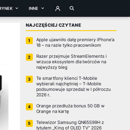
RYNEK
INNE
ZALOGUJ
NAJCZĘŚCIEJ CZYTANE
Apple ujawniło datę premiery iPhone’a
18 – na razie tylko pracownikom
Razer przejmuje StreamElements i
wrzuca ekosystem dla twórców na
najwyższy bieg
Te smartfony klienci T-Mobile
wybierali najchętniej – T-Mobile
podsumowuje sprzedaż w I półroczu
2026 r.
Orange przedłuża bonus 50 GB w
Orange na kartę
Telewizor Samsung QN65S99H z
tytułem „King of OLED TV” 2026