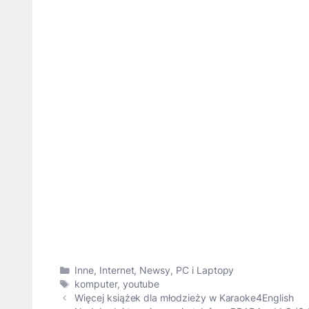
Kategorie
Inne
,
Internet
,
Newsy
,
PC i Laptopy
Tagi
komputer
,
youtube
Więcej książek dla młodzieży w Karaoke4English