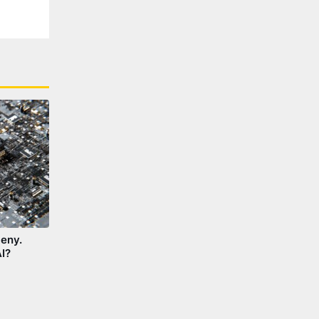
eny.
I?