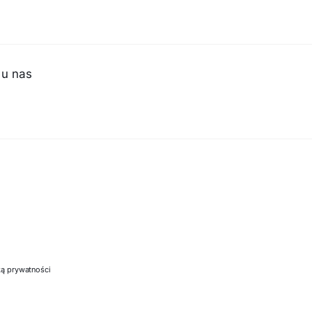
 u nas
ką prywatności