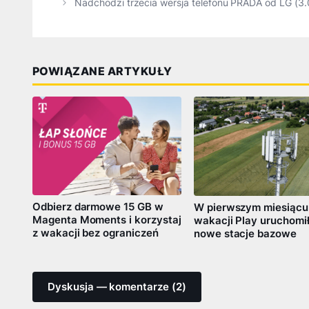
Nadchodzi trzecia wersja telefonu PRADA od LG (3.
POWIĄZANE ARTYKUŁY
Odbierz darmowe 15 GB w
W pierwszym miesiącu
Magenta Moments i korzystaj
wakacji Play uruchomi
z wakacji bez ograniczeń
nowe stacje bazowe
Dyskusja — komentarze (2)