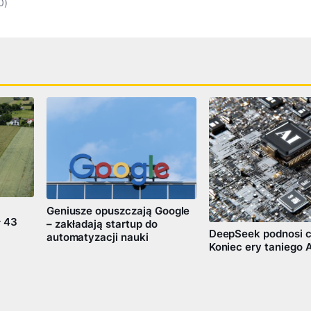
0)
Geniusze opuszczają Google
ł 43
– zakładają startup do
DeepSeek podnosi c
automatyzacji nauki
Koniec ery taniego A