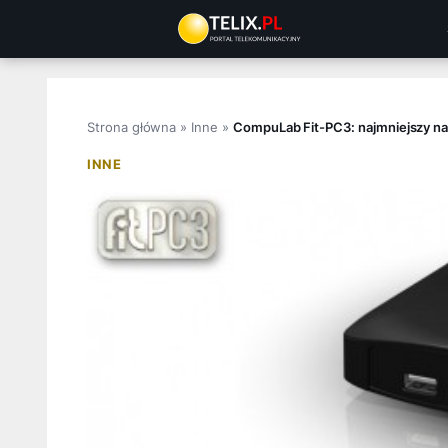
Przejdź
do
treści
Strona główna
»
Inne
»
CompuLab Fit-PC3: najmniejszy na
INNE