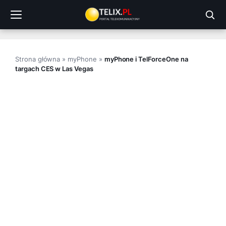
Przejdź
do
treści
Strona główna
»
myPhone
»
myPhone i TelForceOne na
targach CES w Las Vegas