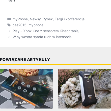
Kan
Kategorie
myPhone
,
Newsy
,
Rynek
,
Targi i konferencje
Tagi
ces2015
,
myphone
Play – Xbox One z sensorem Kinect taniej
W sylwestra spada ruch w internecie
POWIĄZANE ARTYKUŁY