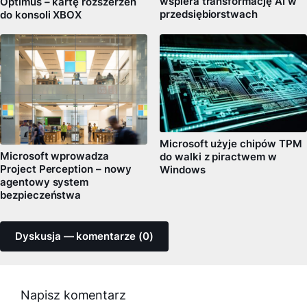
wspiera transformację AI w
Optimus – kartę rozszerzeń
przedsiębiorstwach
do konsoli XBOX
Microsoft użyje chipów TPM
Microsoft wprowadza
do walki z piractwem w
Project Perception – nowy
Windows
agentowy system
bezpieczeństwa
Dyskusja — komentarze (0)
Napisz komentarz