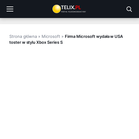
Przejdź
do
treści
Strona główna
»
Microsoft
»
Firma Microsoft wydała w USA
toster w stylu Xbox Series S