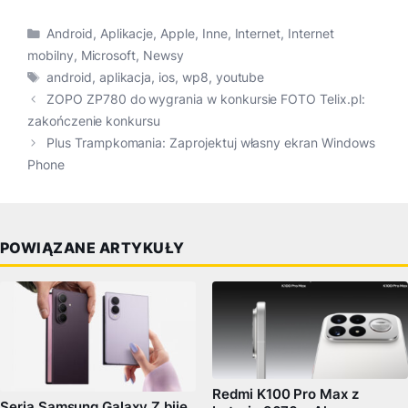
Kategorie
Android
,
Aplikacje
,
Apple
,
Inne
,
Internet
,
Internet
mobilny
,
Microsoft
,
Newsy
Tagi
android
,
aplikacja
,
ios
,
wp8
,
youtube
ZOPO ZP780 do wygrania w konkursie FOTO Telix.pl:
zakończenie konkursu
Plus Trampkomania: Zaprojektuj własny ekran Windows
Phone
POWIĄZANE ARTYKUŁY
Redmi K100 Pro Max z
Seria Samsung Galaxy Z bije