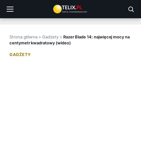
Przejdź
do
treści
Strona główna
»
Gadżety
»
Razer Blade 14: najwięcej mocy na
centymetr kwadratowy (wideo)
GADŻETY