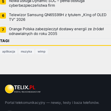
Nowa usługa Dynamic SOC – pełna obsługa
cyberbezpieczeństwa firm
Telewizor Samsung QN65S99H z tytułem „King of OLED
TV” 2026
Orange Polska zabezpieczył dostawy energii ze źródeł
odnawialnych do roku 2035
TAGI
aplikacja
muzyka
wimp
Portal telekomunikacyjny — newsy, testy i baza telefonów.