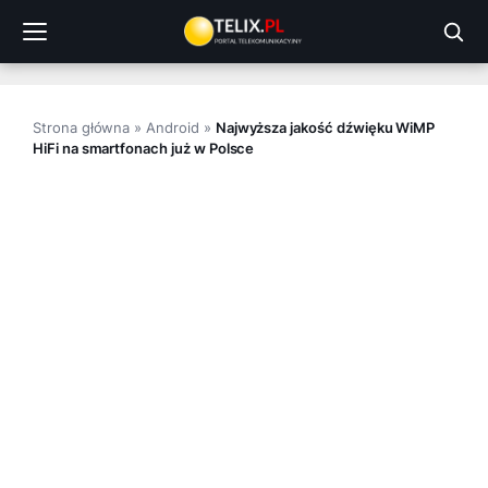
Przejdź
do
treści
Strona główna
»
Android
»
Najwyższa jakość dźwięku WiMP
HiFi na smartfonach już w Polsce