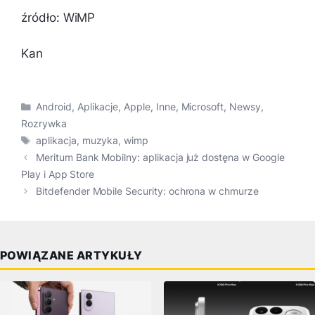
źródło: WiMP
Kan
Kategorie
Android
,
Aplikacje
,
Apple
,
Inne
,
Microsoft
,
Newsy
,
Rozrywka
Tagi
aplikacja
,
muzyka
,
wimp
Meritum Bank Mobilny: aplikacja już dostęna w Google
Play i App Store
Bitdefender Mobile Security: ochrona w chmurze
POWIĄZANE ARTYKUŁY