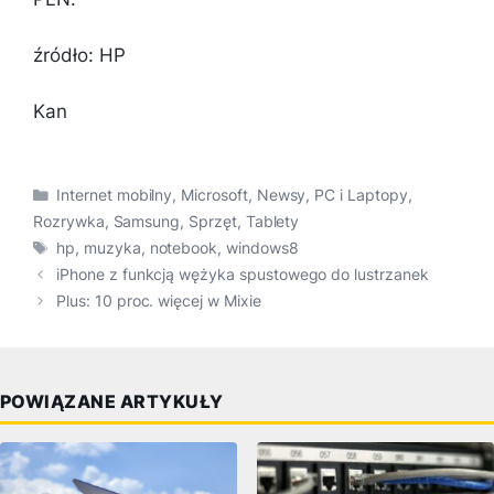
źródło: HP
Kan
Kategorie
Internet mobilny
,
Microsoft
,
Newsy
,
PC i Laptopy
,
Rozrywka
,
Samsung
,
Sprzęt
,
Tablety
Tagi
hp
,
muzyka
,
notebook
,
windows8
iPhone z funkcją wężyka spustowego do lustrzanek
Plus: 10 proc. więcej w Mixie
POWIĄZANE ARTYKUŁY