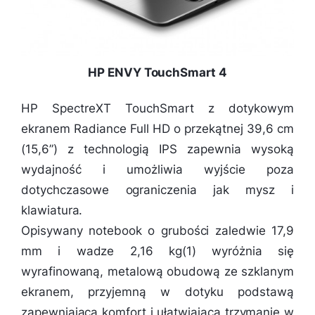
HP ENVY TouchSmart 4
HP SpectreXT TouchSmart z dotykowym
ekranem Radiance Full HD o przekątnej 39,6 cm
(15,6”) z technologią IPS zapewnia wysoką
wydajność i umożliwia wyjście poza
dotychczasowe ograniczenia jak mysz i
klawiatura.
Opisywany notebook o grubości zaledwie 17,9
mm i wadze 2,16 kg(1) wyróżnia się
wyrafinowaną, metalową obudową ze szklanym
ekranem, przyjemną w dotyku podstawą
zapewniającą komfort i ułatwiającą trzymanie w