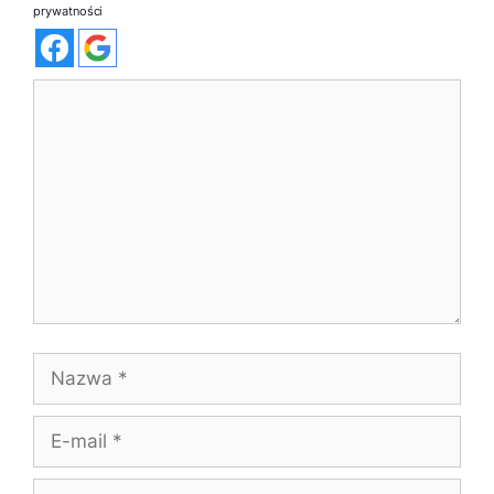
prywatności
Komentarz
Nazwa
E-
mail
Witryna