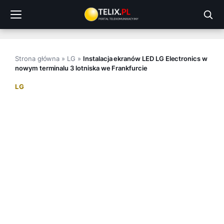
Przejdź
do
treści
Strona główna
»
LG
»
Instalacja ekranów LED LG Electronics w
nowym terminalu 3 lotniska we Frankfurcie
LG