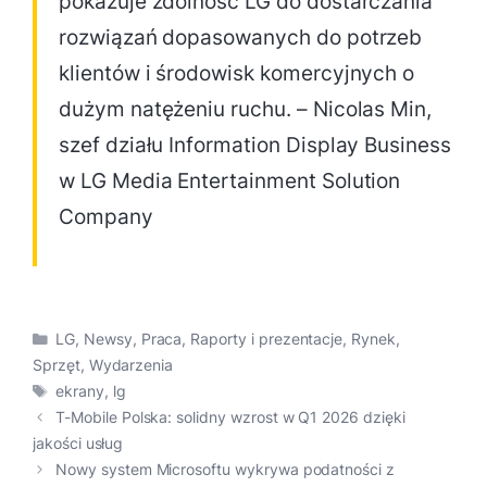
pokazuje zdolność LG do dostarczania
rozwiązań dopasowanych do potrzeb
klientów i środowisk komercyjnych o
dużym natężeniu ruchu. – Nicolas Min,
szef działu Information Display Business
w LG Media Entertainment Solution
Company
Kategorie
LG
,
Newsy
,
Praca
,
Raporty i prezentacje
,
Rynek
,
Sprzęt
,
Wydarzenia
Tagi
ekrany
,
lg
T-Mobile Polska: solidny wzrost w Q1 2026 dzięki
jakości usług
Nowy system Microsoftu wykrywa podatności z