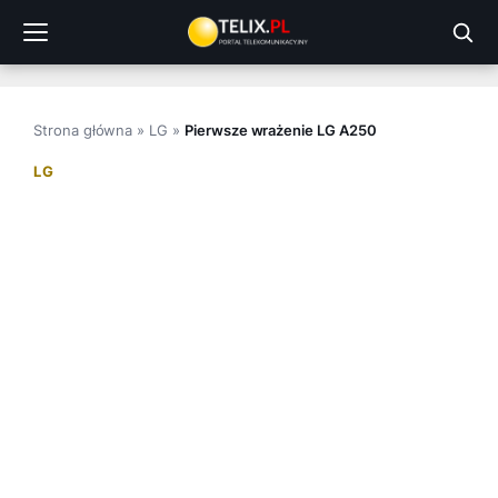
Przejdź
do
treści
Strona główna
»
LG
»
Pierwsze wrażenie LG A250
LG