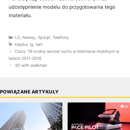
udostępnienie modelu do przygotowania tego
materiału.
Kategorie
LG
,
Newsy
,
Sprzęt
,
Telefony
Tagi
klapka
,
lg
,
tani
Cisco: 18-krotny wzrost ruchu w internecie mobilnym w
latach 2011-2016
3D with walkman
POWIĄZANE ARTYKUŁY