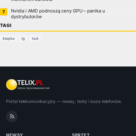
Nvidia i AMD podnoszą ceny GPU – panika u
dystrybutorów
TAGI
klapka
lg
tani
Portal telekomunikacyjny — newsy, testy i baza telefonów.
NEWSY
SPRZĘT