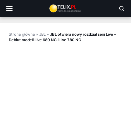
Przejdź
do
treści
Strona główna
»
JBL
»
JBL otwiera nowy rozdział serii Live –
Debiut modeli Live 680 NC i Live 780 NC