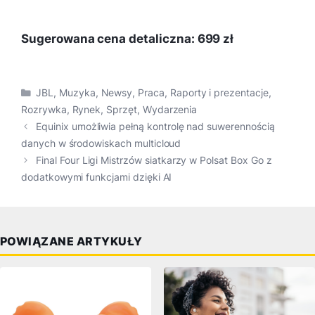
Sugerowana cena detaliczna: 699 zł
Kategorie
JBL
,
Muzyka
,
Newsy
,
Praca
,
Raporty i prezentacje
,
Rozrywka
,
Rynek
,
Sprzęt
,
Wydarzenia
Equinix umożliwia pełną kontrolę nad suwerennością
danych w środowiskach multicloud
Final Four Ligi Mistrzów siatkarzy w Polsat Box Go z
dodatkowymi funkcjami dzięki AI
POWIĄZANE ARTYKUŁY