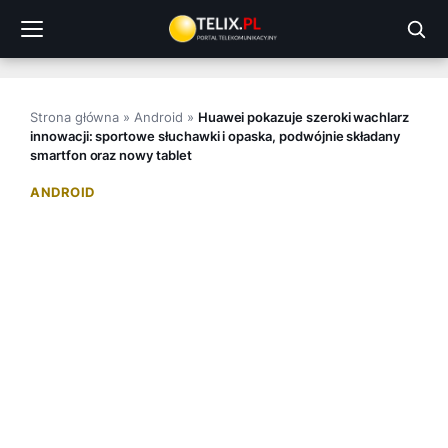
Przejdź
do
treści
Strona główna
»
Android
»
Huawei pokazuje szeroki wachlarz
innowacji: sportowe słuchawki i opaska, podwójnie składany
smartfon oraz nowy tablet
ANDROID